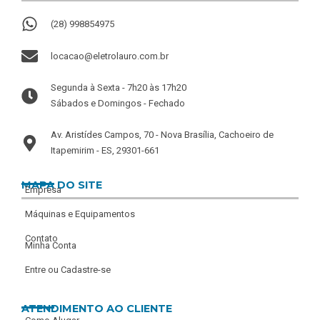
(28) 998854975
locacao@eletrolauro.com.br
Segunda à Sexta - 7h20 às 17h20
Sábados e Domingos - Fechado
Av. Aristídes Campos, 70 - Nova Brasília, Cachoeiro de
Itapemirim - ES, 29301-661
MAPA DO SITE
Empresa
Máquinas e Equipamentos
Contato
Minha Conta
Entre ou Cadastre-se
ATENDIMENTO AO CLIENTE