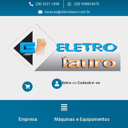
(28) 3521-1898
(28) 998854975
locacao@eletrolauro.com.br
Entre
ou
Cadastre-se
Empresa
Máquinas e Equipamentos