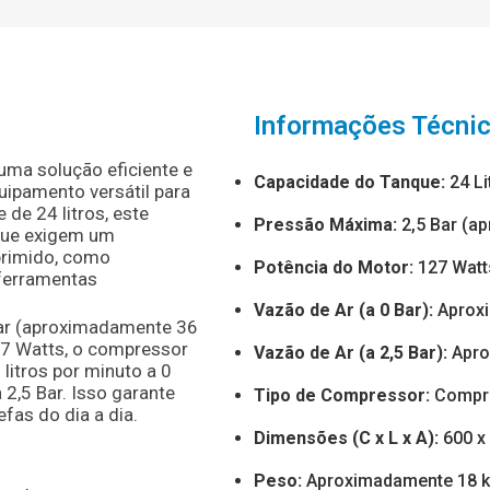
Informações Técni
uma solução eficiente e
Capacidade do Tanque:
24 Li
uipamento versátil para
de 24 litros, este
Pressão Máxima:
2,5 Bar (a
 que exigem um
primido, como
Potência do Motor:
127 Watt
ferramentas
Vazão de Ar (a 0 Bar):
Aproxi
ar (aproximadamente 36
27 Watts, o compressor
Vazão de Ar (a 2,5 Bar):
Apro
litros por minuto a 0
 2,5 Bar. Isso garante
Tipo de Compressor:
Compre
as do dia a dia.
Dimensões (C x L x A):
600 x
Peso:
Aproximadamente 18 