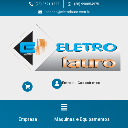
(28) 3521-1898
(28) 998854975
locacao@eletrolauro.com.br
Entre
ou
Cadastre-se
Empresa
Máquinas e Equipamentos