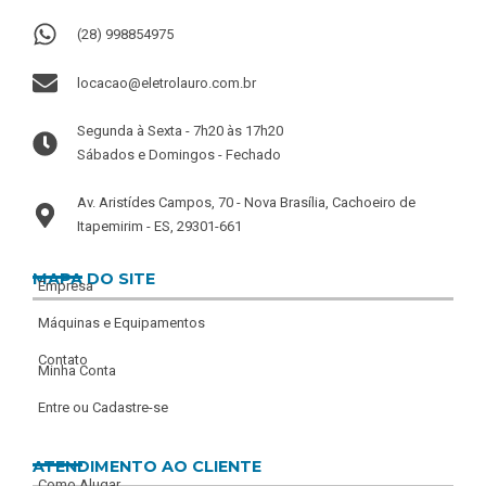
(28) 998854975
locacao@eletrolauro.com.br
Segunda à Sexta - 7h20 às 17h20
Sábados e Domingos - Fechado
Av. Aristídes Campos, 70 - Nova Brasília, Cachoeiro de
Itapemirim - ES, 29301-661
MAPA DO SITE
Empresa
Máquinas e Equipamentos
Contato
Minha Conta
Entre ou Cadastre-se
ATENDIMENTO AO CLIENTE
Como Alugar