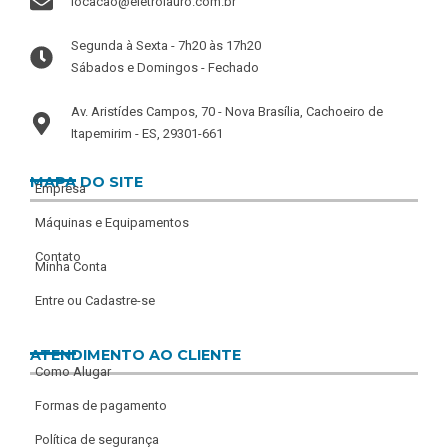
locacao@eletrolauro.com.br
Segunda à Sexta - 7h20 às 17h20
Sábados e Domingos - Fechado
Av. Aristídes Campos, 70 - Nova Brasília, Cachoeiro de
Itapemirim - ES, 29301-661
MAPA DO SITE
Empresa
Máquinas e Equipamentos
Contato
Minha Conta
Entre ou Cadastre-se
ATENDIMENTO AO CLIENTE
Como Alugar
Formas de pagamento
Política de segurança