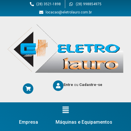
(28) 3521-1898
(28) 998854975
locacao@eletrolauro.com.br
Entre
ou
Cadastre-se
Empresa
Máquinas e Equipamentos