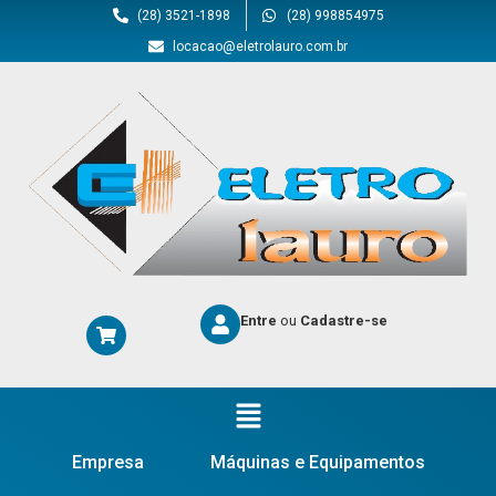
(28) 3521-1898
(28) 998854975
locacao@eletrolauro.com.br
Entre
ou
Cadastre-se
Empresa
Máquinas e Equipamentos