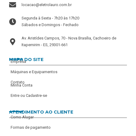
locacao@eletrolauro.com.br
Segunda à Sexta - 7h20 às 17h20
Sábados e Domingos - Fechado
Av. Aristídes Campos, 70 - Nova Brasília, Cachoeiro de
Itapemirim - ES, 29301-661
MAPA DO SITE
Empresa
Máquinas e Equipamentos
Contato
Minha Conta
Entre ou Cadastre-se
ATENDIMENTO AO CLIENTE
Como Alugar
Formas de pagamento